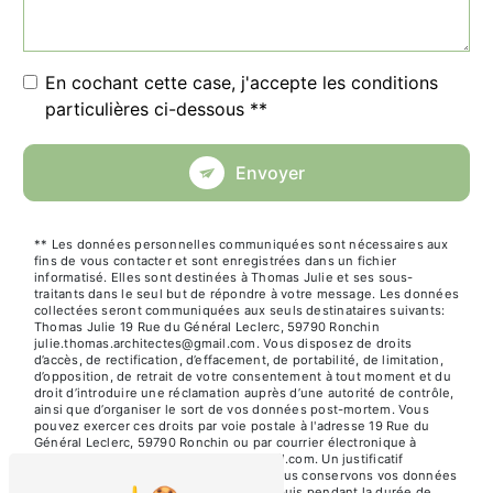
En cochant cette case, j'accepte les conditions
particulières ci-dessous **
Envoyer
** Les données personnelles communiquées sont nécessaires aux
fins de vous contacter et sont enregistrées dans un fichier
informatisé. Elles sont destinées à Thomas Julie et ses sous-
traitants dans le seul but de répondre à votre message. Les données
collectées seront communiquées aux seuls destinataires suivants:
Thomas Julie 19 Rue du Général Leclerc, 59790 Ronchin
julie.thomas.architectes@gmail.com. Vous disposez de droits
d’accès, de rectification, d’effacement, de portabilité, de limitation,
d’opposition, de retrait de votre consentement à tout moment et du
droit d’introduire une réclamation auprès d’une autorité de contrôle,
ainsi que d’organiser le sort de vos données post-mortem. Vous
pouvez exercer ces droits par voie postale à l'adresse 19 Rue du
Général Leclerc, 59790 Ronchin ou par courrier électronique à
l'adresse julie.thomas.architectes@gmail.com. Un justificatif
d'identité pourra vous être demandé. Nous conservons vos données
pendant la période de prise de contact puis pendant la durée de