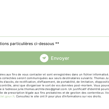
tions particulières ci-dessous **
Envoyer
 aux fins de vous contacter et sont enregistrées dans un fichier informatisé. 
s collectées seront communiquées aux seuls destinataires suivants: Thomas Jul
 d’accès, de rectification, d’effacement, de portabilité, de limitation, d’opposi
e contrôle, ainsi que d’organiser le sort de vos données post-mortem. Vous pouve
ue à l'adresse julie.thomas.architectes@gmail.com. Un justificatif d'identité p
e de prescription légale aux fins probatoires et de gestion des contentieux. Vous
ctel.gouv.fr
. Consultez le site cnil.fr pour plus d’informations sur vos droits.