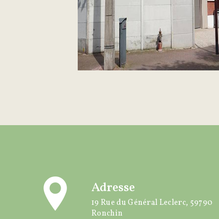
Adresse
19 Rue du Général Leclerc, 59790
Ronchin