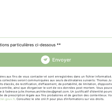
tions particulières ci-dessous **
Envoyer
 aux fins de vous contacter et sont enregistrées dans un fichier informatisé. 
s collectées seront communiquées aux seuls destinataires suivants: Thomas Jul
 d’accès, de rectification, d’effacement, de portabilité, de limitation, d’opposi
e contrôle, ainsi que d’organiser le sort de vos données post-mortem. Vous pouve
ue à l'adresse julie.thomas.architectes@gmail.com. Un justificatif d'identité p
e de prescription légale aux fins probatoires et de gestion des contentieux. Vous
ctel.gouv.fr
. Consultez le site cnil.fr pour plus d’informations sur vos droits.