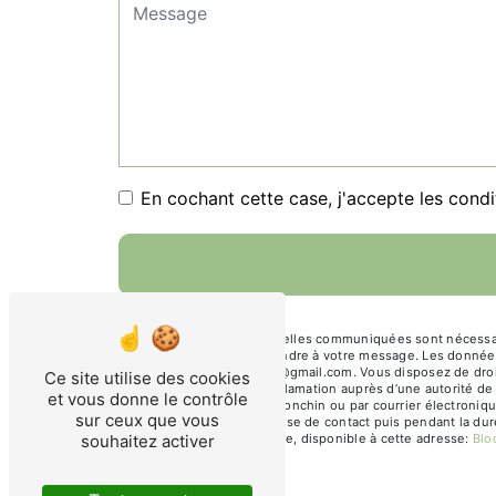
En cochant cette case, j'accepte les condi
** Les données personnelles communiquées sont nécessaires
dans le seul but de répondre à votre message. Les donnée
julie.thomas.architectes@gmail.com. Vous disposez de droits
Ce site utilise des cookies
droit d’introduire une réclamation auprès d’une autorité d
et vous donne le contrôle
Général Leclerc, 59790 Ronchin ou par courrier électroniq
sur ceux que vous
pendant la période de prise de contact puis pendant la duré
souhaitez activer
démarchage téléphonique, disponible à cette adresse:
Blo