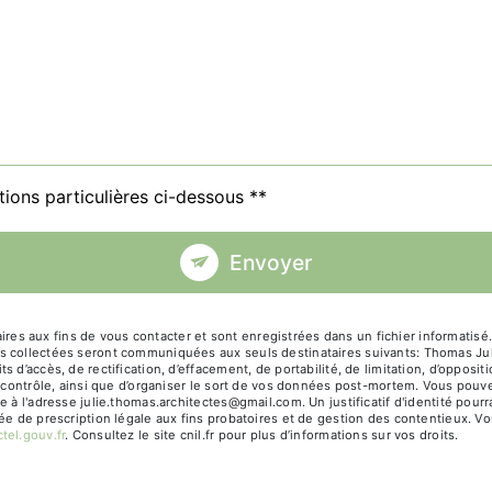
tions particulières ci-dessous **
Envoyer
 aux fins de vous contacter et sont enregistrées dans un fichier informatisé. 
s collectées seront communiquées aux seuls destinataires suivants: Thomas Jul
 d’accès, de rectification, d’effacement, de portabilité, de limitation, d’opposi
e contrôle, ainsi que d’organiser le sort de vos données post-mortem. Vous pouve
ue à l'adresse julie.thomas.architectes@gmail.com. Un justificatif d'identité p
e de prescription légale aux fins probatoires et de gestion des contentieux. Vous
ctel.gouv.fr
. Consultez le site cnil.fr pour plus d’informations sur vos droits.