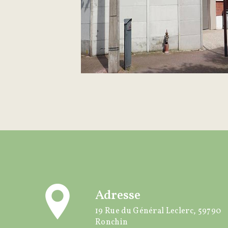
Adresse
19 Rue du Général Leclerc, 59790
Ronchin