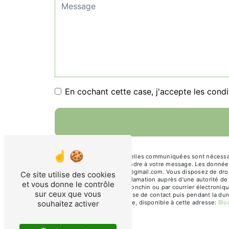
En cochant cette case, j'accepte les condi
** Les données personnelles communiquées sont nécessaires
dans le seul but de répondre à votre message. Les donnée
julie.thomas.architectes@gmail.com. Vous disposez de droits
Ce site utilise des cookies
droit d’introduire une réclamation auprès d’une autorité d
et vous donne le contrôle
Général Leclerc, 59790 Ronchin ou par courrier électroniq
sur ceux que vous
pendant la période de prise de contact puis pendant la duré
souhaitez activer
démarchage téléphonique, disponible à cette adresse:
Blo