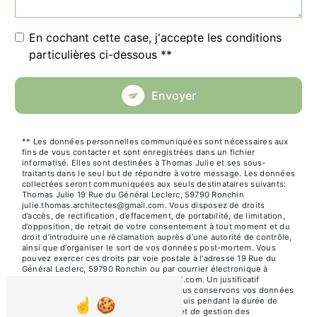
En cochant cette case, j'accepte les conditions
particulières ci-dessous **
Envoyer
** Les données personnelles communiquées sont nécessaires aux
fins de vous contacter et sont enregistrées dans un fichier
informatisé. Elles sont destinées à Thomas Julie et ses sous-
traitants dans le seul but de répondre à votre message. Les données
collectées seront communiquées aux seuls destinataires suivants:
Thomas Julie 19 Rue du Général Leclerc, 59790 Ronchin
julie.thomas.architectes@gmail.com. Vous disposez de droits
d’accès, de rectification, d’effacement, de portabilité, de limitation,
d’opposition, de retrait de votre consentement à tout moment et du
droit d’introduire une réclamation auprès d’une autorité de contrôle,
ainsi que d’organiser le sort de vos données post-mortem. Vous
pouvez exercer ces droits par voie postale à l'adresse 19 Rue du
Général Leclerc, 59790 Ronchin ou par courrier électronique à
l'adresse julie.thomas.architectes@gmail.com. Un justificatif
d'identité pourra vous être demandé. Nous conservons vos données
pendant la période de prise de contact puis pendant la durée de
prescription légale aux fins probatoires et de gestion des