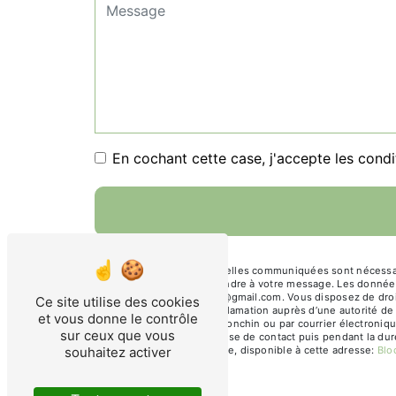
En cochant cette case, j'accepte les condi
** Les données personnelles communiquées sont nécessaires
dans le seul but de répondre à votre message. Les donnée
julie.thomas.architectes@gmail.com. Vous disposez de droits
Ce site utilise des cookies
droit d’introduire une réclamation auprès d’une autorité d
et vous donne le contrôle
Général Leclerc, 59790 Ronchin ou par courrier électroniq
sur ceux que vous
pendant la période de prise de contact puis pendant la duré
souhaitez activer
démarchage téléphonique, disponible à cette adresse:
Blo