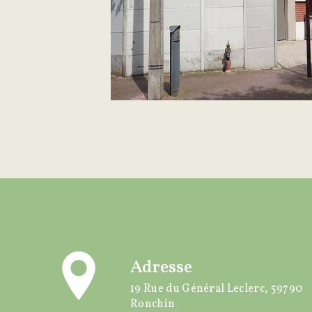
Adresse
19 Rue du Général Leclerc, 59790
Ronchin