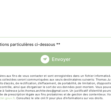
tions particulières ci-dessous **
Envoyer
 aux fins de vous contacter et sont enregistrées dans un fichier informatisé. 
s collectées seront communiquées aux seuls destinataires suivants: Thomas Jul
 d’accès, de rectification, d’effacement, de portabilité, de limitation, d’opposi
e contrôle, ainsi que d’organiser le sort de vos données post-mortem. Vous pouve
ue à l'adresse julie.thomas.architectes@gmail.com. Un justificatif d'identité p
e de prescription légale aux fins probatoires et de gestion des contentieux. Vous
ctel.gouv.fr
. Consultez le site cnil.fr pour plus d’informations sur vos droits.